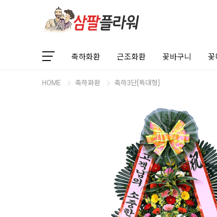
축하화환
근조화환
꽃바구니
꽃
HOME
축하화환
축하3단[특대형]