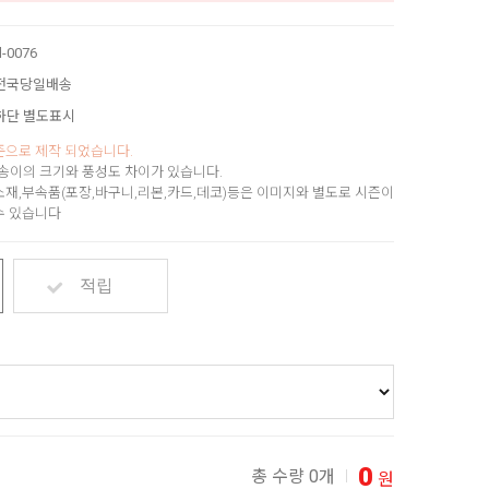
d-0076
전국당일배송
하단 별도표시
준으로 제작 되었습니다.
송이의 크기와 풍성도 차이가 있습니다.
소재,부속품(포장,바구니,리본,카드,데코)등은 이미지와 별도로 시즌이
수 있습니다
적립
0
총 수량 0개
원