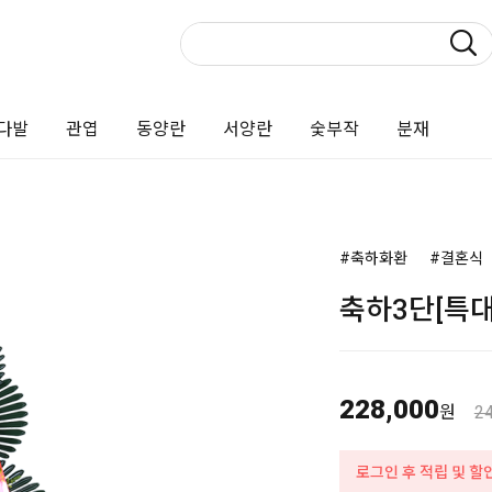
다발
관엽
동양란
서양란
숯부작
분재
#축하화환
#결혼식
축하3단[특대
228,000
원
2
로그인 후 적립 및 할