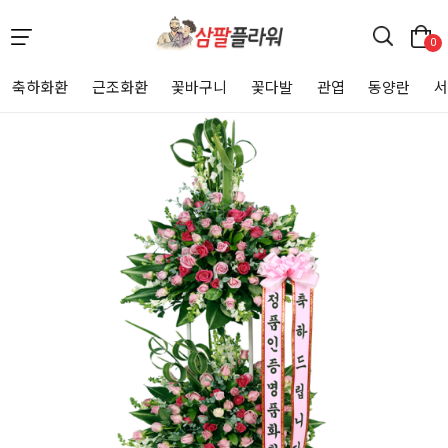
0
축하화환
근조화환
꽃바구니
꽃다발
관엽
동양란