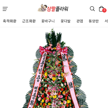
0
축하화환
근조화환
꽃바구니
꽃다발
관엽
동양란