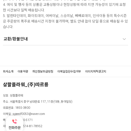
4. 예식 및 행사 등의 상품은 교통상황이나 현장상황에 따라 지연 가능성이 있기에 요청
한 시간보다 일찍 배송됩니다.
5. 발렌타인데이, 화이트데이, 어버이날, 스승의날, 빼빼로데이, 인사이동 등의 특수시즌
은 주문량의 폭주로 배송시간 지정이 불가하며, 별도 안내 없이 당일 중으로 배송될 수 있
습니다.
교환/환불안내
회사소개
이용약관
개인정보취급방침
이메일집단수집거부
이미지저작권고지
삼팔플라워_(주)따르릉
상호 :
삼팔플라워
주소 :
서울특별시 중구 남대문로 117, 11층(다동, 동아빌딩)
대표번호 :
1855-3800
이메일 :
speedf0053@naver.com
팩스 :
03030-900-5171
사업자등록번호 :
514-81-78952