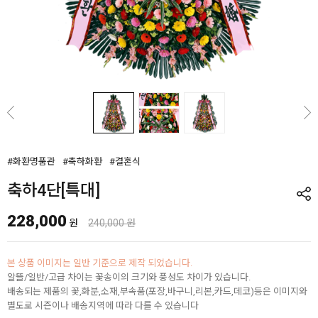
#화환명품관
#축하화환
#결혼식
축하4단[특대]
228,000
원
240,000 원
본 상품 이미지는 일반 기준으로 제작 되었습니다.
알뜰/일반/고급 차이는 꽃송이의 크기와 풍성도 차이가 있습니다.
배송되는 제품의 꽃,화분,소재,부속품(포장,바구니,리본,카드,데코)등은 이미지와
별도로 시즌이나 배송지역에 따라 다를 수 있습니다