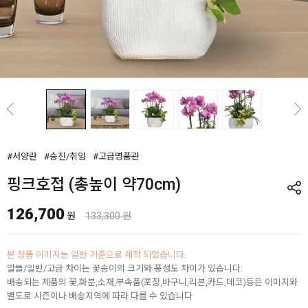
#서양란
#승진/취임
#고급명품관
핑크호접 (총높이 약70cm)
126,700
원
133,300 원
본 상품 이미지는 일반 기준으로 제작 되었습니다.
알뜰/일반/고급 차이는 꽃송이의 크기와 풍성도 차이가 있습니다.
배송되는 제품의 꽃,화분,소재,부속품(포장,바구니,리본,카드,데코)등은 이미지와
별도로 시즌이나 배송지역에 따라 다를 수 있습니다