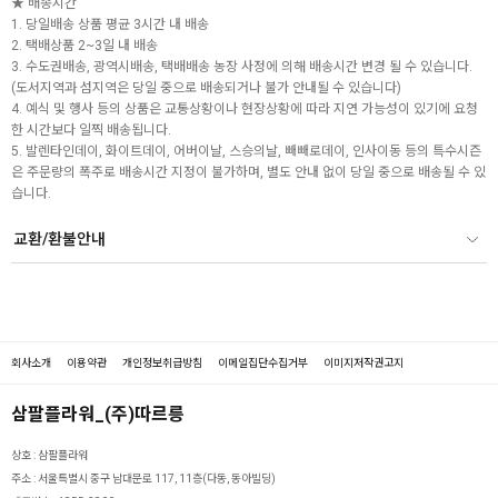
★ 배송시간
1. 당일배송 상품 평균 3시간 내 배송
2. 택배상품 2~3일 내 배송
3. 수도권배송, 광역시배송, 택배배송 농장 사정에 의해 배송시간 변경 될 수 있습니다.
(도서지역과 섬지역은 당일 중으로 배송되거나 불가 안내될 수 있습니다)
4. 예식 및 행사 등의 상품은 교통상황이나 현장상황에 따라 지연 가능성이 있기에 요청
한 시간보다 일찍 배송됩니다.
5. 발렌타인데이, 화이트데이, 어버이날, 스승의날, 빼빼로데이, 인사이동 등의 특수시즌
은 주문량의 폭주로 배송시간 지정이 불가하며, 별도 안내 없이 당일 중으로 배송될 수 있
습니다.
교환/환불안내
회사소개
이용약관
개인정보취급방침
이메일집단수집거부
이미지저작권고지
삼팔플라워_(주)따르릉
상호 :
삼팔플라워
주소 :
서울특별시 중구 남대문로 117, 11층(다동, 동아빌딩)