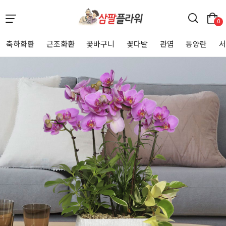
0
축하화환
근조화환
꽃바구니
꽃다발
관엽
동양란