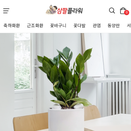
0
축하화환
근조화환
꽃바구니
꽃다발
관엽
동양란