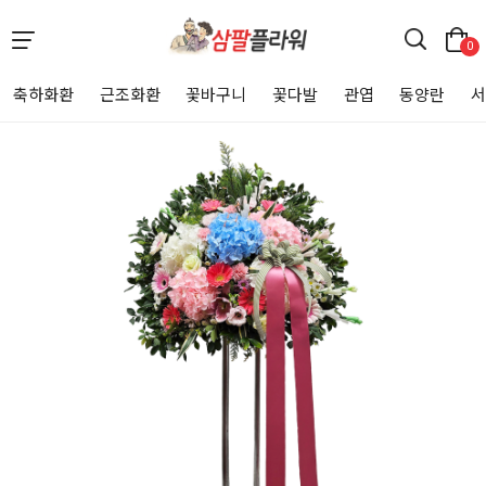
0
축하화환
근조화환
꽃바구니
꽃다발
관엽
동양란