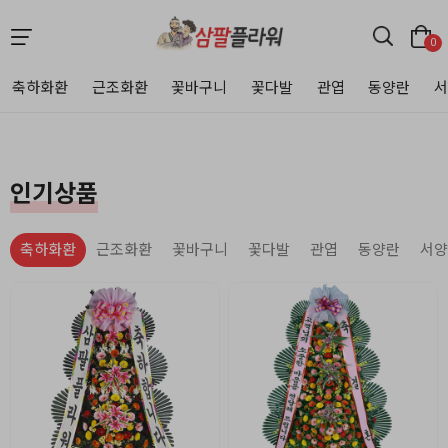
0
축하화환
근조화환
꽃바구니
꽃다발
관엽
동양란
인기상품
축하화환
근조화환
꽃바구니
꽃다발
관엽
동양란
서양