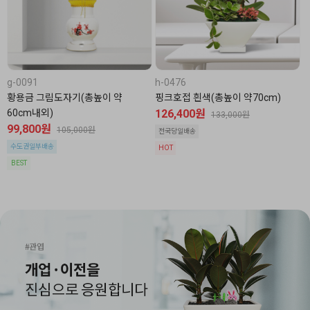
g-0091
h-0476
황용금 그림도자기(총높이 약
핑크호접 흰색(총높이 약70cm)
60cm내외)
126,400원
133,000원
99,800원
105,000원
전국당일배송
수도권일부배송
HOT
BEST