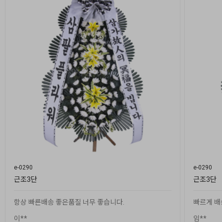
e-0290
e-0290
근조3단
근조3단
항상 빠른배송 좋은품질 너무 좋습니다.
빠르게 배
이**
임**