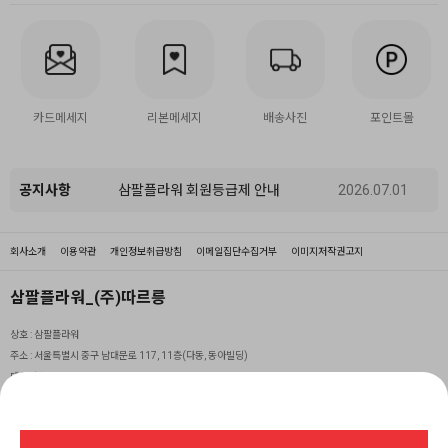
카드메세지
리본메세지
배송사진
포인트몰
공지사항
삼팔플라워 회원등급제 안내
2026.07.01
회사소개
이용약관
개인정보취급방침
이메일집단수집거부
이미지저작권고지
삼팔플라워_(주)따르릉
상호 :
삼팔플라워
주소 :
서울특별시 중구 남대문로 117, 11층(다동, 동아빌딩)
대표번호 :
1855-3800
이메일 :
speedf0053@naver.com
팩스 :
03030-900-5171
사업자등록번호 :
514-81-78952