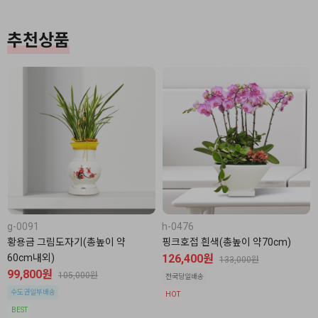
추천상품
g-0091
h-0476
황용금 그림도자기(총높이 약
핑크호접 흰색(총높이 약70cm)
60cm내외)
126,400원
133,000원
99,800원
105,000원
전국당일배송
수도권일부배송
HOT
BEST