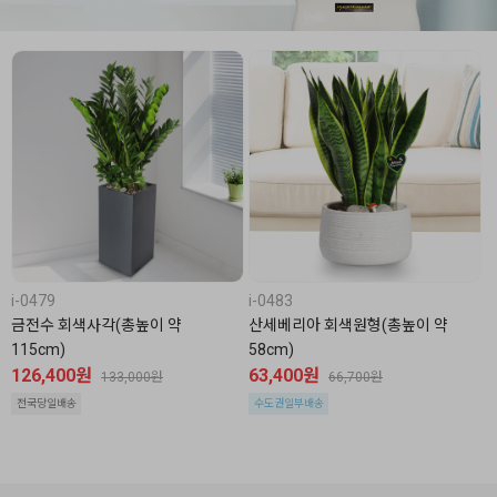
i-0479
i-0483
금전수 회색사각(총높이 약
산세베리아 회색원형(총높이 약
115cm)
58cm)
126,400원
63,400원
133,000원
66,700원
전국당일배송
수도권일부배송