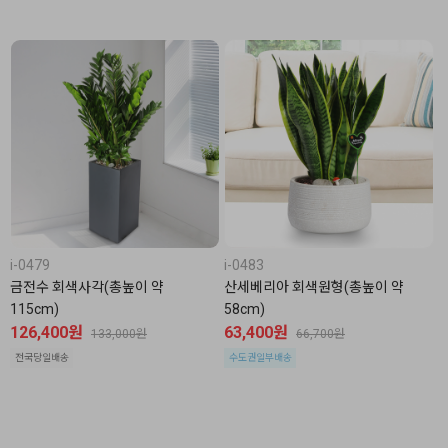
i-0479
i-0483
금전수 회색사각(총높이 약
산세베리아 회색원형(총높이 약
115cm)
58cm)
126,400원
63,400원
133,000원
66,700원
전국당일배송
수도권일부배송