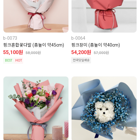
b-0073
b-0064
핑크혼합꽃다발 (총높이 약45cm)
핑크장미 (총높이 약40cm)
55,100원
54,200원
58,000원
57,000원
전국당일배송
BEST
HOT