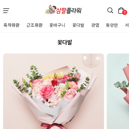
0
축하화환
근조화환
꽃바구니
꽃다발
관엽
동양란
꽃다발