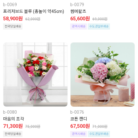
b-0069
b-0079
프리저브드 블루 (총높이 약45cm)
썸머왈츠
58,900원
65,600원
62,000원
69,000원
전국당일배송
광역시배송
수도권일부배송
b-0080
b-0076
마음의 조각
코튼 캔디
71,300원
67,500원
75,000원
71,000원
전국당일배송
광역시배송
수도권일부배송