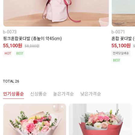
b-0073
b-0071
핑크혼합꽃다발 (총높이 약45cm)
혼합 꽃다발 (
55,100원
55,100원
58,000원
전국당일배송
HOT
BEST
BEST
TOTAL 26
인기상품순
신상품순
높은가격순
낮은가격순