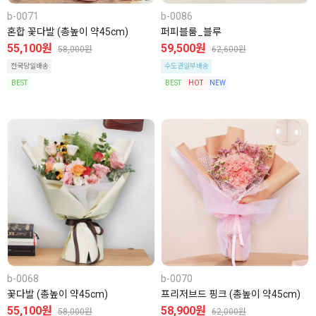
b-0071
b-0086
혼합 꽃다발 (총높이 약45cm)
퍼피블룸_블루
55,100원
59,500원
58,000원
62,600원
전국당일배송
수도권일부배송
BEST
BEST
HOT
NEW
b-0068
b-0070
꽃다발 (총높이 약45cm)
프리저브드 핑크 (총높이 약45cm)
55,100원
58,900원
58,000원
62,000원