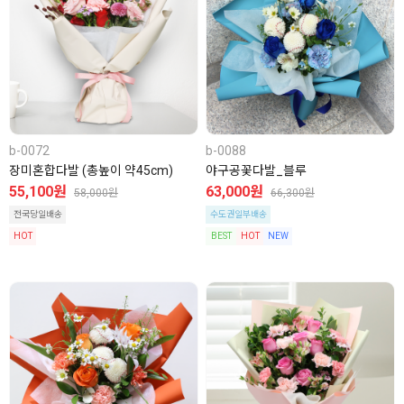
b-0072
b-0088
장미혼합다발 (총높이 약45cm)
야구공꽃다발_블루
55,100원
63,000원
58,000원
66,300원
전국당일배송
수도권일부배송
HOT
BEST
HOT
NEW