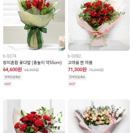
b-0074
b-0082
장미혼합 꽃다발 (총높이 약55cm)
고마움 한 아름
64,600원
71,300원
68,000원
75,000원
전국당일배송
전국당일배송
HOT
HOT