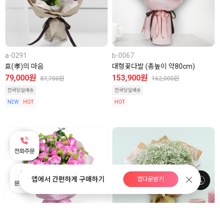
a-0291
b-0067
효(孝)의 마음
대형꽃다발 (총높이 약80cm)
79,000원
153,900원
87,700원
162,000원
전국당일배송
전국당일배송
NEW
HOT
HOT
앱에서 간편하게 구매하기
앱다운받기