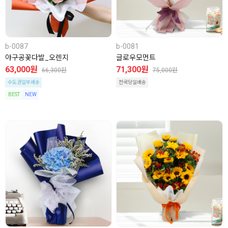
b-0087
b-0081
야구공꽃다발_오렌지
글로우모먼트
63,000원
71,300원
66,300원
75,000원
수도권일부배송
전국당일배송
BEST
NEW