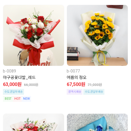
b-0089
b-0077
야구공꽃다발_레드
여름의 정오
63,000원
67,500원
66,300원
71,000원
수도권일부배송
광역시배송
수도권일부배송
BEST
HOT
NEW