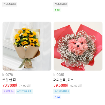
전국당일배송
전국당일배송
BEST
b-0078
b-0085
햇살 한 줌
퍼피블룸_핑크
70,300원
59,500원
74,000원
62,600원
광역시배송
수도권일부배송
수도권일부배송
NEW