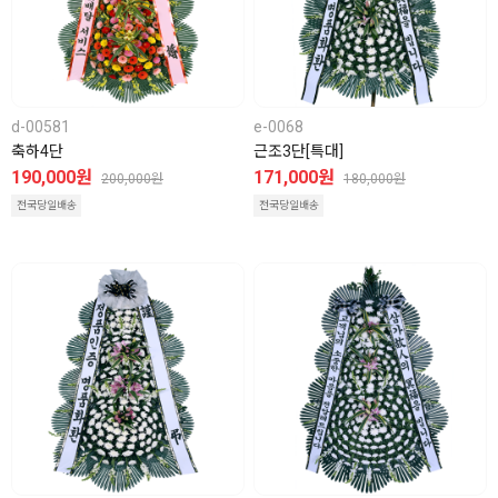
d-00581
e-0068
축하4단
근조3단[특대]
190,000원
171,000원
200,000원
180,000원
전국당일배송
전국당일배송