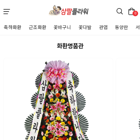
0
축하화환
근조화환
꽃바구니
꽃다발
관엽
동양란
화환명품관