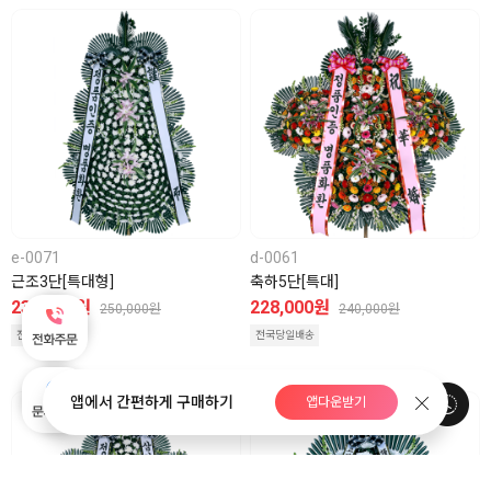
e-0071
d-0061
근조3단[특대형]
축하5단[특대]
237,500원
228,000원
250,000원
240,000원
전국당일배송
전국당일배송
앱에서 간편하게 구매하기
앱다운받기