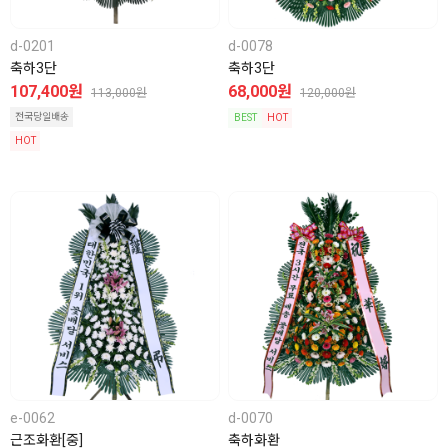
d-0201
d-0078
축하3단
축하3단
107,400원
68,000원
113,000원
120,000원
전국당일배송
BEST
HOT
HOT
e-0062
d-0070
근조화환[중]
축하화환