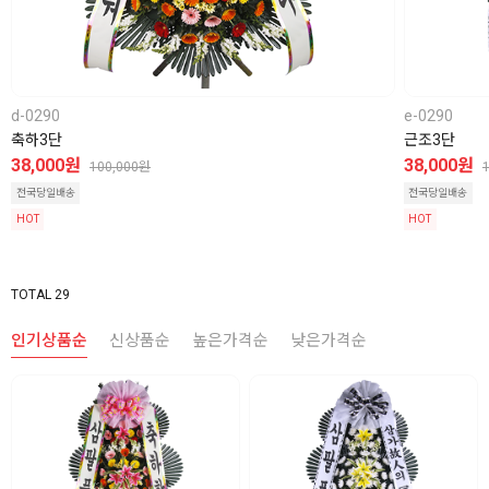
d-0290
e-0290
축하3단
근조3단
38,000원
38,000원
100,000원
전국당일배송
전국당일배송
HOT
HOT
TOTAL 29
인기상품순
신상품순
높은가격순
낮은가격순