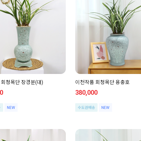
 회청목단 장경분(대)
이천작품 회청목단 용충호
0
380,000
송
NEW
수도권배송
NEW