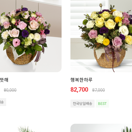
뜻해
행복한하루
82,700
80,000
87,000
배송
전국당일배송
BEST