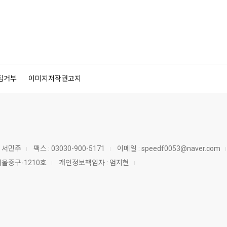
집거부
이미지저작권고지
:
서민주
팩스 :
03030-900-5171
이메일 :
speedf0053@naver.com
서울중구-1210호
개인정보책임자 :
엄지현