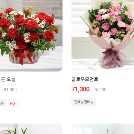
다른 오늘
글로우모먼트
71,300
81,300
75,000
전국당일배송
배송
HOT