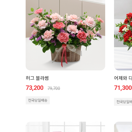
허그 블라썸
어제와 
73,200
71,300
79,700
전국당일배송
전국당일