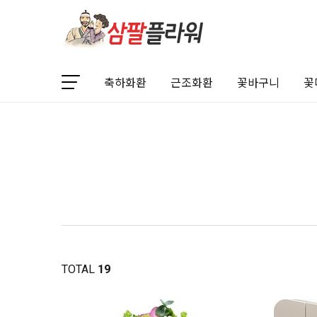
축하화환
근조화환
꽃바구니
꽃
TOTAL
19