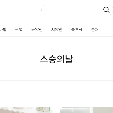
다발
관엽
동양란
서양란
숯부작
분재
스승의날