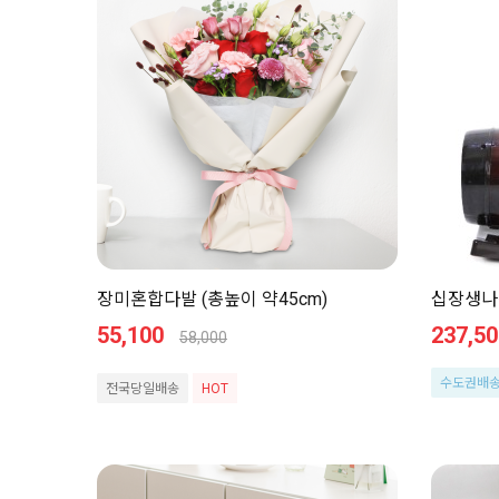
장미혼합다발 (총높이 약45cm)
십장생나
55,100
237,50
58,000
수도권배
전국당일배송
HOT